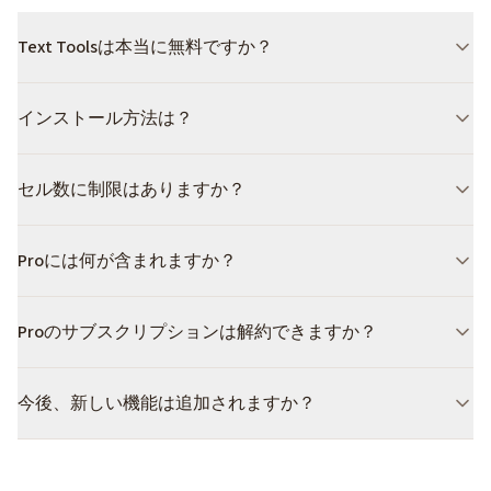
Text Toolsは本当に無料ですか？
はい。主要機能（セルや単語の前後にテキストを挿入、リ
インストール方法は？
アルタイムプレビュー、無制限のセル処理）はすべて完全
無料で制限なく使えます。元に戻す、数式処理、空白セル
Google Workspace Marketplaceにアクセスし、Text Tools
管理などのPro機能はサブスクリプションで利用できま
セル数に制限はありますか？
を検索してインストールをクリックします。約10秒で完了
す。
します。インストール後、任意のGoogle スプレッドシー
ありません。Text Toolsはチャンク処理を採用しており、
トを開き、拡張機能メニューからText Toolsを選択してく
Proには何が含まれますか？
どんなサイズの範囲でも対応できます。大規模な操作は自
ださい。
動的にバッチに分割されるため、数万セルでも問題なく処
Proでは元に戻す機能（直近5回の操作を復元）、数式セ
理できます。
Proのサブスクリプションは解約できますか？
ルの処理（数式もスキップせず編集）、空白セルの管理、
安全策としてシートの変更前複製が利用できます。
はい、Gumroadからいつでも解約できます。長期契約の義
今後、新しい機能は追加されますか？
務はありません。
もちろんです。Text ToolsはGoogle スプレッドシートのた
めの総合テキスト編集スイートへと成長しています。前後