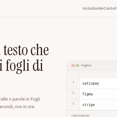
Inizio
Guide
Contat
 testo che
 fogli di
Foglio1
1
satispay
2
figma
celle o parole in Fogli
3
stripe
econdi, non in ore.
Celle originali