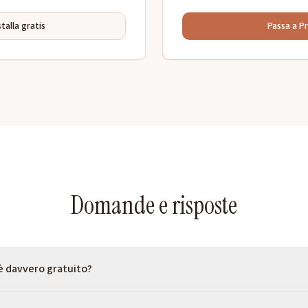
stalla gratis
Passa a P
Domande e risposte
è davvero gratuito?
ionalità principali (inserimento testo prima/dopo celle e parole, a