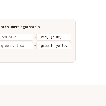
Racchiudere ogni parola
red blue
[red] [blue]
green yellow
[green] [yellow]