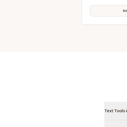
In
Text Tools 
Sì. Le funz