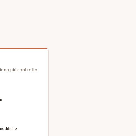
liono più controllo
ni
 modifiche